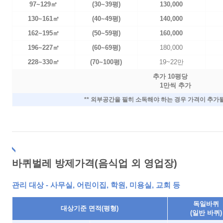
97~129㎡
(30~39평)
130,000
130~161㎡
(40~49평)
140,000
162~195㎡
(50~59평)
160,000
196~227㎡
(60~69평)
180,000
228~330㎡
(70~100평)
19~22만
추가 10평당
1만씩 추가
** 외부공간을 필히 소독해야 하는 경우 가격이 추
바퀴벌레 방제가격(음식업 외 영업장)
관리 대상 - 사무실, 어린이집, 학원, 미용실, 교회 등
독일바퀴
대상기준 면적(평형)
(일반 바퀴)