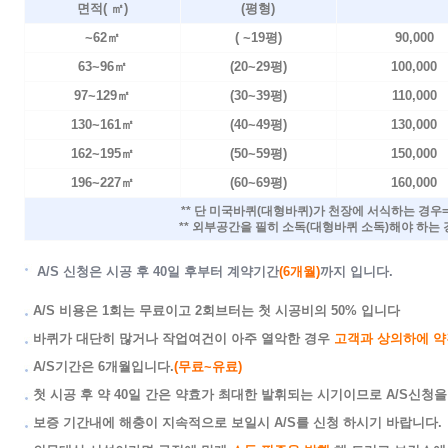
면적( ㎡)
(평형)
~62㎡
( ~19평)
90,000
63~96㎡
(20~29평)
100,000
97~129㎡
(30~39평)
110,000
130~161㎡
(40~49평)
130,000
162~195㎡
(50~59평)
150,000
196~227㎡
(60~69평)
160,000
** 단 미국바퀴(대형바퀴)가 천장에 서식하는 경우
** 외부공간을 필히 소독(대형바퀴 소독)해야 하는 
A/S 신청은 시공 후 40일 후부터
계약기간
(6개월)
까지 입니다.
A/S 비용은 1회는 무료이고 2회브터는 첫 시공비의 50% 입니다
바퀴가 대단히 많거나 작업여건이 아주 열악한 경우
고객과 상의하에 약
A/S기간은 6개월입니다.
(무료~유료)
첫 시공 후 약 40일 간은 약효가 최대한 발휘되는 시기이므로 A/S신청을
보증 기간내에 해충이 지속적으로 보일시 A/S를 신청 하시기 바랍니다.