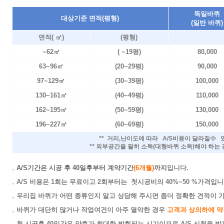
독일바퀴
대상기준 면적(평형)
(일반 바퀴)
면적( ㎡)
(평형)
~62㎡
( ~19평)
80,000
63~96㎡
(20~29평)
90,000
97~129㎡
(30~39평)
100,000
130~161㎡
(40~49평)
110,000
162~195㎡
(50~59평)
130,000
196~227
㎡
(60~69평)
150,000
** 거리,난이도에 따라 A/S비용이 달라질수
** 외부공간을 필히 소독(대형바퀴 소독)해야 하는 
A/S기간은 시공 후 40일후부터 계약기간
(6개월)
까지
입니다.
A/S 비용은 1회는 무료이고 2회부터는 첫시공비의 40%~50 %가격입니
우리집 바퀴가 어떤 종류인지 알고 상담해 주시면 좀더 정확한 견적이 
바퀴가 대단히 많거나 작업여건이 아주 열악한 경우
고객과 상의하에 약
첫 시공후 40일간은 약효가 최대한 발휘되는 시기이므로 A/S 신청을 받